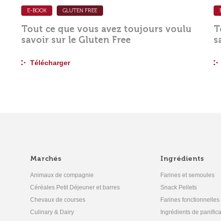
E-BOOK
GLUTEN FREE
Tout ce que vous avez toujours voulu
T
savoir sur le Gluten Free
s
Télécharger
Marchés
Ingrédients
Animaux de compagnie
Farines et semoules
Céréales Petit Déjeuner et barres
Snack Pellets
Chevaux de courses
Farines fonctionnelles
Culinary & Dairy
Ingrédients de panifica