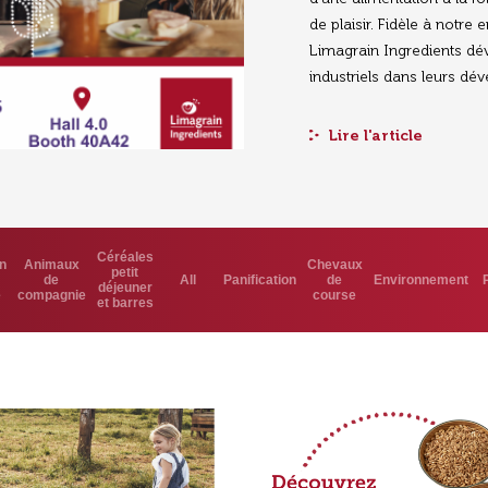
de plaisir. Fidèle à notre
Limagrain Ingredients dé
industriels dans leurs dév
Lire l'article
Céréales
on
Animaux
Chevaux
petit
de
All
Panification
de
Environnement
déjeuner
e
compagnie
course
et barres